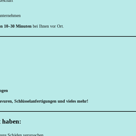
Geschäft
 unternehmen
on 10–30 Minuten
bei Ihnen vor Ort.
ungen
vuren, Schlüsselanfertigungen und vieles mehr!
t haben:
eure Schäden verursachen.