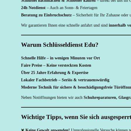
Schlüssel nachmachen & Schlösser kaufen
– direkt bei uns im 
24h Notdienst
– Auch an Sonn- & Feiertagen
Beratung zu Einbruchschutz
– Sicherheit für Ihr Zuhause oder
Wir garantieren Ihnen eine schnelle anfahrt und sind
innerhalb v
Warum Schlüsseldienst Edu?
Schnelle Hilfe – in wenigen Minuten vor Ort
Faire Preise – Keine versteckten Kosten
Über 25 Jahre Erfahrung & Expertise
Lokaler Fachbetrieb – Seriös & vertrauenswürdig
Moderne Technik für sichere & besschädigungsfreie Türöffn
Neben Notöffnungen bieten wir auch
Schuhreparaturen, Glasgra
Wichtige Tipps, wenn Sie sich ausgesperr
❌
Keine Gewalt anwenden!
Unprofessionelle Versuche können t