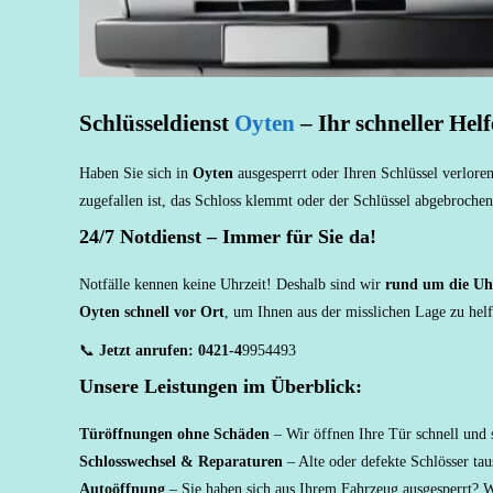
Schlüsseldienst
Oyten
– Ihr schneller Helf
Haben Sie sich in
Oyten
ausgesperrt oder Ihren Schlüssel verlor
zugefallen ist, das Schloss klemmt oder der Schlüssel abgebrochen 
24/7 Notdienst – Immer für Sie da!
Notfälle kennen keine Uhrzeit! Deshalb sind wir
rund um die Uh
Oyten schnell vor Ort
, um Ihnen aus der misslichen Lage zu helf
📞
Jetzt anrufen:
0421-4
9954493
Unsere Leistungen im Überblick:
Türöffnungen ohne Schäden
– Wir öffnen Ihre Tür schnell und
Schlosswechsel & Reparaturen
– Alte oder defekte Schlösser tau
Autoöffnung
– Sie haben sich aus Ihrem Fahrzeug ausgesperrt? W