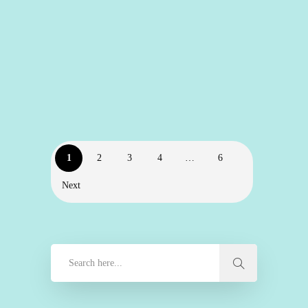
Profi für Keller-Schlösser,
Türöffnungen, Schlüsselrohlinge und
Einbruchschutz.
SCHLÜSSELDIENST 24/7 IN
BREMEN
1
2
3
4
…
6
Next