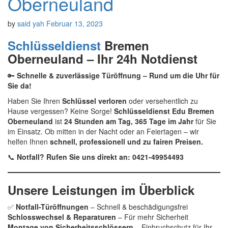
Oberneuland
by
said yah
Februar 13, 2023
Schlüsseldienst
Bremen
Oberneuland – Ihr 24h Notdienst
🔑
Schnelle & zuverlässige Türöffnung – Rund um die Uhr für
Sie da!
Haben Sie Ihren
Schlüssel verloren
oder versehentlich zu
Hause vergessen? Keine Sorge!
Schlüsseldienst Edu Bremen
Oberneuland
ist
24 Stunden am Tag, 365 Tage im Jahr
für Sie
im Einsatz. Ob mitten in der Nacht oder an Feiertagen – wir
helfen Ihnen
schnell, professionell und zu fairen Preisen.
📞
Notfall? Rufen Sie uns direkt an: 0421-49954493
Unsere Leistungen im Überblick
✅
Notfall-Türöffnungen
– Schnell & beschädigungsfrei
Schlosswechsel & Reparaturen
– Für mehr Sicherheit
Montage von Sicherheitsschlössern
– Einbruchschutz für Ihr